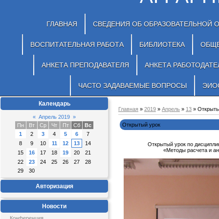
ГЛАВНАЯ
СВЕДЕНИЯ ОБ ОБРАЗОВАТЕЛЬНОЙ 
ВОСПИТАТЕЛЬНАЯ РАБОТА
БИБЛИОТЕКА
ОБЩ
АНКЕТА ПРЕПОДАВАТЕЛЯ
АНКЕТА РАБОТОДАТЕ
ЧАСТО ЗАДАВАЕМЫЕ ВОПРОСЫ
ЭИО
Календарь
Главная
»
2019
»
Апрель
»
13
» Открыты
«
Апрель 2019
»
Открытый урок
Пн
Вт
Ср
Чт
Пт
Сб
Вс
1
2
3
4
5
6
7
8
9
10
11
12
13
14
Открытый урок по дисципли
«Методы расчета и ан
15
16
17
18
19
20
21
22
23
24
25
26
27
28
29
30
Авторизация
Новости
Конференция