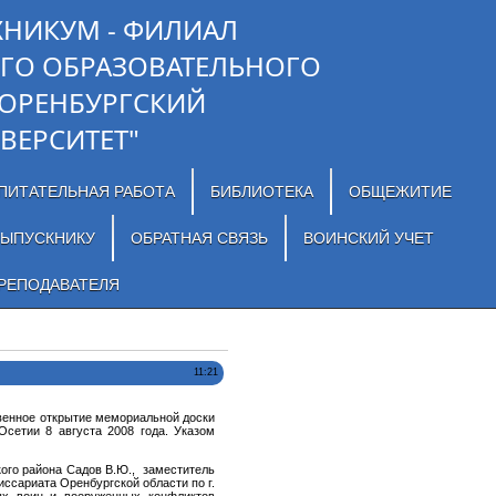
ХНИКУМ - ФИЛИАЛ
ГО ОБРАЗОВАТЕЛЬНОГО
"ОРЕНБУРГСКИЙ
ВЕРСИТЕТ"
ПИТАТЕЛЬНАЯ РАБОТА
БИБЛИОТЕКА
ОБЩЕЖИТИЕ
ЫПУСКНИКУ
ОБРАТНАЯ СВЯЗЬ
ВОИНСКИЙ УЧЕТ
РЕПОДАВАТЕЛЯ
11:21
венное открытие мемориальной доски
сетии 8 августа 2008 года. Указом
ого района Садов В.Ю., заместитель
ссариата Оренбургской области по г.
ых воин и вооруженных конфликтов