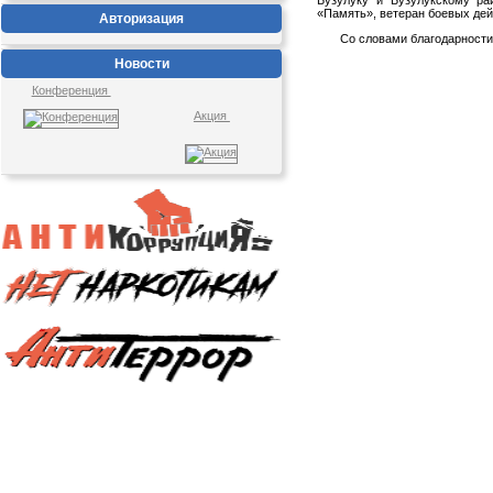
«Память», ветеран боевых дей
Авторизация
Со словами благодарности в
Новости
Конференция
Акция