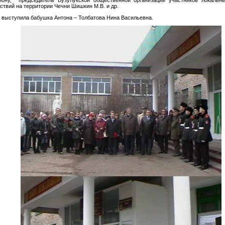
ствий на территории Чечни Шишкин М.В. и др.
ыступила бабушка Антона – Толбатова Нина Васильевна.