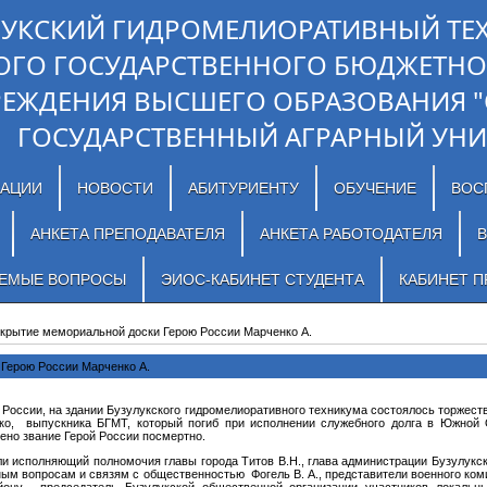
ЛУКСКИЙ ГИДРОМЕЛИОРАТИВНЫЙ ТЕ
ОГО ГОСУДАРСТВЕННОГО БЮДЖЕТНО
РЕЖДЕНИЯ ВЫСШЕГО ОБРАЗОВАНИЯ 
ГОСУДАРСТВЕННЫЙ АГРАРНЫЙ УНИ
ЗАЦИИ
НОВОСТИ
АБИТУРИЕНТУ
ОБУЧЕНИЕ
ВОС
АНКЕТА ПРЕПОДАВАТЕЛЯ
АНКЕТА РАБОТОДАТЕЛЯ
В
АЕМЫЕ ВОПРОСЫ
ЭИОС-КАБИНЕТ СТУДЕНТА
КАБИНЕТ П
крытие мемориальной доски Герою России Марченко А.
Герою России Марченко А.
оссии, на здании Бузулукского гидромелиоративного техникума состоялось торжест
ко, выпускника БГМТ, который погиб при исполнении служебного долга в Южной О
ено звание Герой России посмертно.
сполняющий полномочия главы города Титов В.Н., глава администрации Бузулукск
ным вопросам и связям с общественностью Фогель В. А., представители военного коми
йону, председатель Бузулукской общественной организации участников локальн