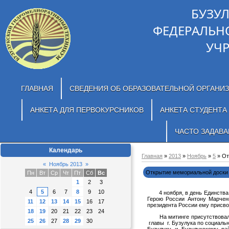
БУЗУ
ФЕДЕРАЛЬН
УЧ
ГЛАВНАЯ
СВЕДЕНИЯ ОБ ОБРАЗОВАТЕЛЬНОЙ ОРГАНИ
АНКЕТА ДЛЯ ПЕРВОКУРСНИКОВ
АНКЕТА СТУДЕНТА
ЧАСТО ЗАДАВ
Календарь
Главная
»
2013
»
Ноябрь
»
5
» От
«
Ноябрь 2013
»
Открытие мемориальной доски 
Пн
Вт
Ср
Чт
Пт
Сб
Вс
1
2
3
4
5
6
7
8
9
10
4 ноября, в день Единства Р
Герою России Антону Марчен
11
12
13
14
15
16
17
президента России ему присво
18
19
20
21
22
23
24
На митинге присутствовали и
25
26
27
28
29
30
главы г. Бузулука по социаль
Бузулуку и Бузулукскому ра