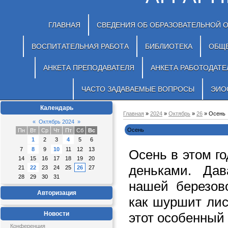
ГЛАВНАЯ
СВЕДЕНИЯ ОБ ОБРАЗОВАТЕЛЬНОЙ 
ВОСПИТАТЕЛЬНАЯ РАБОТА
БИБЛИОТЕКА
ОБЩ
АНКЕТА ПРЕПОДАВАТЕЛЯ
АНКЕТА РАБОТОДАТЕ
ЧАСТО ЗАДАВАЕМЫЕ ВОПРОСЫ
ЭИО
Календарь
Главная
»
2024
»
Октябрь
»
26
» Осень
«
Октябрь 2024
»
Осень
Пн
Вт
Ср
Чт
Пт
Сб
Вс
1
2
3
4
5
6
7
8
9
10
11
12
13
Осень в этом г
14
15
16
17
18
19
20
деньками. Дав
21
22
23
24
25
26
27
28
29
30
31
нашей березо
Авторизация
как шуршит лис
Новости
этот особенный 
Конференция