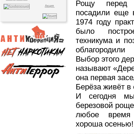
Рощу перед 
Акция
посадили еще в
1974 году прак
было постро
техникума и по
облагородил
Выбор этого дер
называют «Дерев
она первая засе
Берёза живёт в 
И сегодня м
березовой рощей
любое время
хороша осенью!