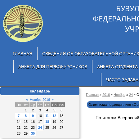
БУЗУ
ФЕДЕРАЛЬН
УЧ
ГЛАВНАЯ
СВЕДЕНИЯ ОБ ОБРАЗОВАТЕЛЬНОЙ ОРГАНИ
АНКЕТА ДЛЯ ПЕРВОКУРСНИКОВ
АНКЕТА СТУДЕНТА
ЧАСТО ЗАДАВ
Календарь
Главная
»
2016
»
Ноябрь
»
24
» О
«
Ноябрь 2016
»
Олимпиада по дисциплине «Осн
Пн
Вт
Ср
Чт
Пт
Сб
Вс
1
2
3
4
5
6
7
8
9
10
11
12
13
По итогам Всероссий
14
15
16
17
18
19
20
21
22
23
24
25
26
27
28
29
30