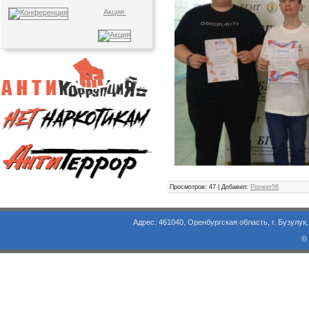
Акция
Просмотров
: 47 |
Добавил
:
Pioneer56
Адрес: 461040, Оренбургская область, г. Бузулук, ул. Объезд
©