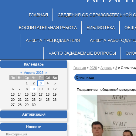
ГЛАВНАЯ
СВЕДЕНИЯ ОБ ОБРАЗОВАТЕЛЬНОЙ 
ВОСПИТАТЕЛЬНАЯ РАБОТА
БИБЛИОТЕКА
ОБЩ
АНКЕТА ПРЕПОДАВАТЕЛЯ
АНКЕТА РАБОТОДАТЕ
ЧАСТО ЗАДАВАЕМЫЕ ВОПРОСЫ
ЭИО
Календарь
Главная
»
2026
»
Апрель
»
3
» Олимпиа
«
Апрель 2026
»
Олимпиада
Пн
Вт
Ср
Чт
Пт
Сб
Вс
1
2
3
4
5
6
7
8
9
10
11
12
Поздравляем победителей междунаро
13
14
15
16
17
18
19
20
21
22
23
24
25
26
27
28
29
30
Авторизация
Новости
Конференция