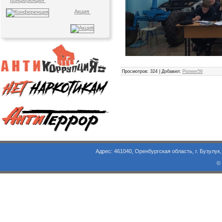
Конференция
Акция
Просмотров
: 324 |
Добавил
:
Pioneer56
Адрес: 461040, Оренбургская область, г. Бузулук, ул. Объезд
©