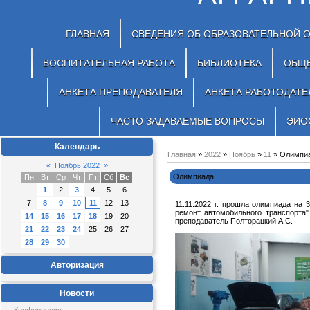
ГЛАВНАЯ
СВЕДЕНИЯ ОБ ОБРАЗОВАТЕЛЬНОЙ 
ВОСПИТАТЕЛЬНАЯ РАБОТА
БИБЛИОТЕКА
ОБЩ
АНКЕТА ПРЕПОДАВАТЕЛЯ
АНКЕТА РАБОТОДАТЕ
ЧАСТО ЗАДАВАЕМЫЕ ВОПРОСЫ
ЭИО
Календарь
Главная
»
2022
»
Ноябрь
»
11
» Олимпи
«
Ноябрь 2022
»
Олимпиада
Пн
Вт
Ср
Чт
Пт
Сб
Вс
1
2
3
4
5
6
7
8
9
10
11
12
13
11.11.2022 г. прошла олимпиада на 
ремонт автомобильного транспорта"
14
15
16
17
18
19
20
преподаватель Полторацкий А.С.
21
22
23
24
25
26
27
28
29
30
Авторизация
Новости