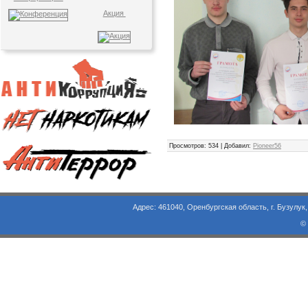
Акция
Просмотров
: 534 |
Добавил
:
Pioneer56
Адрес: 461040, Оренбургская область, г. Бузулук, ул. Объезд
©