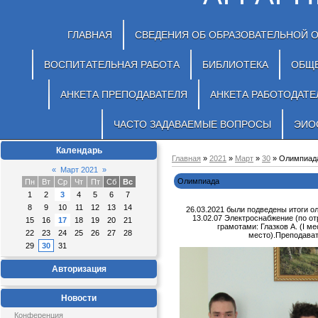
ГЛАВНАЯ
СВЕДЕНИЯ ОБ ОБРАЗОВАТЕЛЬНОЙ 
ВОСПИТАТЕЛЬНАЯ РАБОТА
БИБЛИОТЕКА
ОБЩ
АНКЕТА ПРЕПОДАВАТЕЛЯ
АНКЕТА РАБОТОДАТЕ
ЧАСТО ЗАДАВАЕМЫЕ ВОПРОСЫ
ЭИО
Календарь
Главная
»
2021
»
Март
»
30
» Олимпиад
«
Март 2021
»
Олимпиада
Пн
Вт
Ср
Чт
Пт
Сб
Вс
1
2
3
4
5
6
7
8
9
10
11
12
13
14
26.03.2021 были подведены итоги о
13.02.07 Электроснабжение (по о
15
16
17
18
19
20
21
грамотами: Глазков А. (I мес
22
23
24
25
26
27
28
место).Преподават
29
30
31
Авторизация
Новости
Конференция