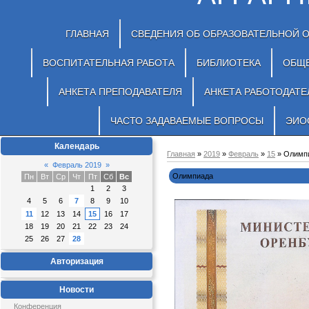
ГЛАВНАЯ
СВЕДЕНИЯ ОБ ОБРАЗОВАТЕЛЬНОЙ 
ВОСПИТАТЕЛЬНАЯ РАБОТА
БИБЛИОТЕКА
ОБЩ
АНКЕТА ПРЕПОДАВАТЕЛЯ
АНКЕТА РАБОТОДАТЕ
ЧАСТО ЗАДАВАЕМЫЕ ВОПРОСЫ
ЭИО
Календарь
Главная
»
2019
»
Февраль
»
15
» Олимп
«
Февраль 2019
»
Олимпиада
Пн
Вт
Ср
Чт
Пт
Сб
Вс
1
2
3
4
5
6
7
8
9
10
11
12
13
14
15
16
17
18
19
20
21
22
23
24
25
26
27
28
Авторизация
Новости
Конференция