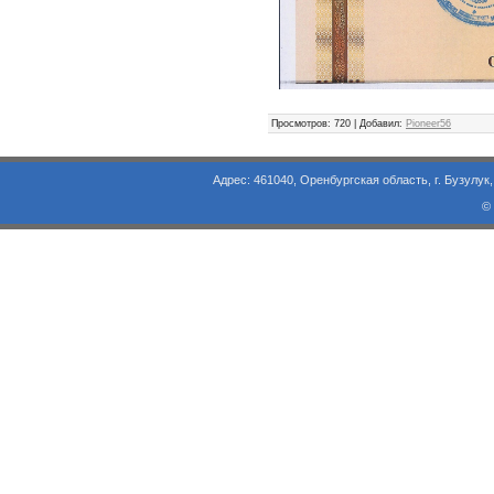
Просмотров
: 720 |
Добавил
:
Pioneer56
Адрес: 461040, Оренбургская область, г. Бузулук, ул. Объезд
©