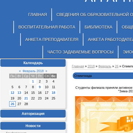
ГЛАВНАЯ
СВЕДЕНИЯ ОБ ОБРАЗОВАТЕЛЬНОЙ 
ВОСПИТАТЕЛЬНАЯ РАБОТА
БИБЛИОТЕКА
ОБЩ
АНКЕТА ПРЕПОДАВАТЕЛЯ
АНКЕТА РАБОТОДАТЕ
ЧАСТО ЗАДАВАЕМЫЕ ВОПРОСЫ
ЭИО
Календарь
Главная
»
2018
»
Февраль
»
26
» Олимп
«
Февраль 2018
»
Олимпиада
Пн
Вт
Ср
Чт
Пт
Сб
Вс
1
2
3
4
5
6
7
8
9
10
11
Студенты филиала приняли активное
"Зима-201
12
13
14
15
16
17
18
19
20
21
22
23
24
25
26
27
28
Авторизация
Новости