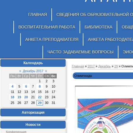
ГЛАВНАЯ
СВЕДЕНИЯ ОБ ОБРАЗОВАТЕЛЬНОЙ 
ВОСПИТАТЕЛЬНАЯ РАБОТА
БИБЛИОТЕКА
ОБЩ
АНКЕТА ПРЕПОДАВАТЕЛЯ
АНКЕТА РАБОТОДАТЕ
ЧАСТО ЗАДАВАЕМЫЕ ВОПРОСЫ
ЭИО
Календарь
Главная
»
2017
»
Декабрь
»
29
» Олимп
«
Декабрь 2017
»
Олимпиада
Пн
Вт
Ср
Чт
Пт
Сб
Вс
1
2
3
4
5
6
7
8
9
10
11
12
13
14
15
16
17
18
19
20
21
22
23
24
25
26
27
28
29
30
31
Авторизация
Новости
Конференция