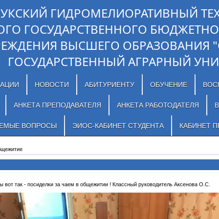
ЛУКСКИЙ ГИДРОМЕЛИОРАТИВНЫЙ ТЕ
ОГО ГОСУДАРСТВЕННОГО БЮДЖЕТНО
РЕЖДЕНИЯ ВЫСШЕГО ОБРАЗОВАНИЯ 
ГОСУДАРСТВЕННЫЙ АГРАРНЫЙ УНИ
ЗАЦИИ
НОВОСТИ
АБИТУРИЕНТУ
ОБУЧЕНИЕ
ВОС
АНКЕТА ПРЕПОДАВАТЕЛЯ
АНКЕТА РАБОТОДАТЕЛЯ
В
АЕМЫЕ ВОПРОСЫ
ЭИОС-КАБИНЕТ СТУДЕНТА
КАБИНЕТ П
бщежитие
ы вот так - посиделки за чаем в общежитии ! Классный руководитель Аксенова О.С.