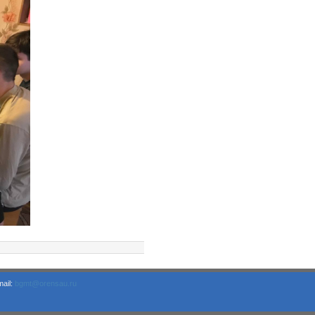
ail:
bgmt@orensau.ru