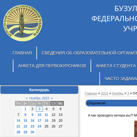
БУЗУ
ФЕДЕРАЛЬН
УЧ
ГЛАВНАЯ
СВЕДЕНИЯ ОБ ОБРАЗОВАТЕЛЬНОЙ ОРГАНИ
АНКЕТА ДЛЯ ПЕРВОКУРСНИКОВ
АНКЕТА СТУДЕНТА
ЧАСТО ЗАДАВ
Календарь
Главная
»
2022
»
Ноябрь
»
3
» О
«
Ноябрь 2022
»
Общежитие
Пн
Вт
Ср
Чт
Пт
Сб
Вс
1
2
3
4
5
6
7
8
9
10
11
12
13
А как проводите вечера вы?! М
14
15
16
17
18
19
20
21
22
23
24
25
26
27
28
29
30