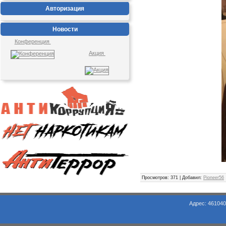
Авторизация
Новости
Конференция
Акция
Просмотров
: 371 |
Добавил
:
Pioneer56
Адрес: 461040, Оренбургская обл