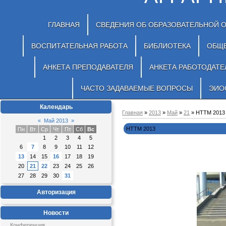
ГЛАВНАЯ
СВЕДЕНИЯ ОБ ОБРАЗОВАТЕЛЬНОЙ 
ВОСПИТАТЕЛЬНАЯ РАБОТА
БИБЛИОТЕКА
ОБЩ
АНКЕТА ПРЕПОДАВАТЕЛЯ
АНКЕТА РАБОТОДАТЕ
ЧАСТО ЗАДАВАЕМЫЕ ВОПРОСЫ
ЭИО
Календарь
Главная
»
2013
»
Май
»
21
» НТТМ 2013
«
Май 2013
»
НТТМ 2013
Пн
Вт
Ср
Чт
Пт
Сб
Вс
1
2
3
4
5
6
7
8
9
10
11
12
13
14
15
16
17
18
19
20
21
22
23
24
25
26
27
28
29
30
31
Авторизация
Новости
Конференция