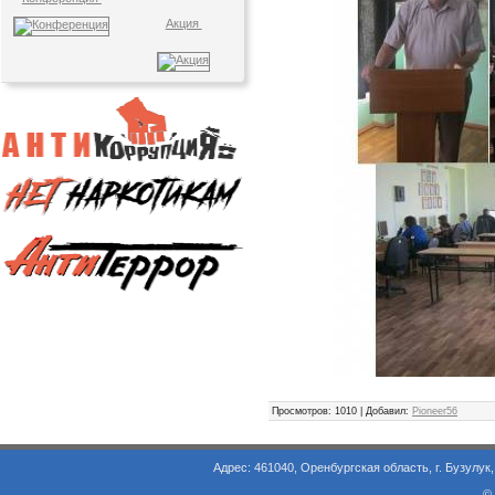
Акция
Просмотров
: 1010 |
Добавил
:
Pioneer56
Адрес: 461040, Оренбургская область, г. Бузулук, ул. Объезд
©