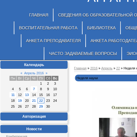
ГЛАВНАЯ
СВЕДЕНИЯ ОБ ОБРАЗОВАТЕЛЬНОЙ 
ВОСПИТАТЕЛЬНАЯ РАБОТА
БИБЛИОТЕКА
ОБЩ
АНКЕТА ПРЕПОДАВАТЕЛЯ
АНКЕТА РАБОТОДАТЕ
ЧАСТО ЗАДАВАЕМЫЕ ВОПРОСЫ
ЭИО
Календарь
Главная
»
2016
»
Апрель
»
22
» Неделя 
«
Апрель 2016
»
Неделя науки
Пн
Вт
Ср
Чт
Пт
Сб
Вс
1
2
3
4
5
6
7
8
9
10
11
12
13
14
15
16
17
18
19
20
21
22
23
24
25
26
27
28
29
30
Авторизация
Новости
Конференция