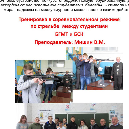
.04 Землеустройство
. Конкурс определил самую эрудированную, 
аккордом стало исполнение студентами баллады
-
символа на
мира, надежды на межкультурное и межъязыковое взаимодейств