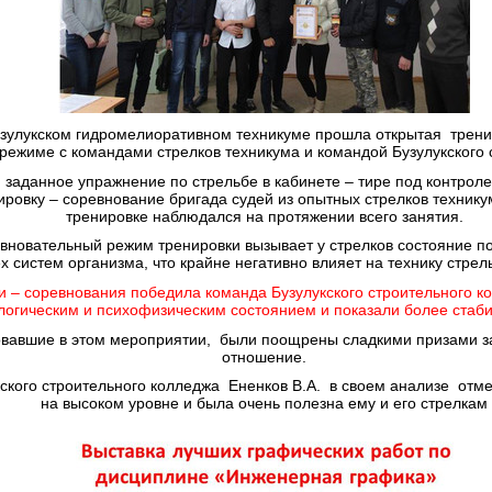
зулукском гидромелиоративном техникуме прошла открытая тренир
режиме с командами стрелков техникума и командой Бузулукского 
заданное упражнение по стрельбе в кабинете – тире под контрол
ровку – соревнование бригада судей из опытных стрелков технику
тренировке наблюдался на протяжении всего занятия.
евновательный режим тренировки вызывает у стрелков состояние 
ех систем организма, что крайне негативно влияет на технику стрель
и – соревнования победила команда Бузулукского строительного ко
логическим и психофизическим состоянием и показали более стаби
вовавшие в этом мероприятии, были поощрены сладкими призами за
отношение.
ского строительного колледжа Ененков В.А. в своем анализе отм
на высоком уровне и была очень полезна ему и его стрелкам