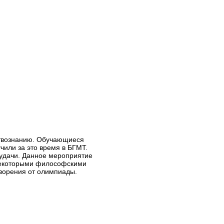
ствознанию. Обучающиеся
чили за это время в БГМТ.
еудачи. Данное мероприятие
 некоторыми философскими
ворения от олимпиады.