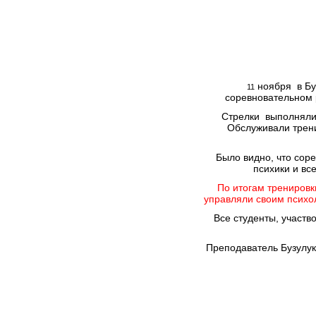
ноября в Бу
11
соревновательном 
Стрелки выполняли 
Обслуживали трени
Было видно, что сор
психики и вс
По итогам тренировк
управляли своим психо
Все студенты, участ
Преподаватель Бузулук