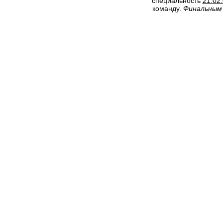
специальность
21.02
команду.
Финальным 