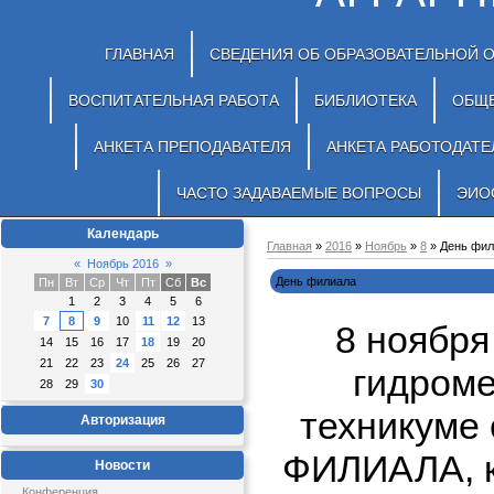
ГЛАВНАЯ
СВЕДЕНИЯ ОБ ОБРАЗОВАТЕЛЬНОЙ 
ВОСПИТАТЕЛЬНАЯ РАБОТА
БИБЛИОТЕКА
ОБЩ
АНКЕТА ПРЕПОДАВАТЕЛЯ
АНКЕТА РАБОТОДАТЕ
ЧАСТО ЗАДАВАЕМЫЕ ВОПРОСЫ
ЭИО
Календарь
Главная
»
2016
»
Ноябрь
»
8
» День фил
«
Ноябрь 2016
»
День филиала
Пн
Вт
Ср
Чт
Пт
Сб
Вс
1
2
3
4
5
6
7
8
9
10
11
12
13
8 ноября
14
15
16
17
18
19
20
21
22
23
24
25
26
27
гидром
28
29
30
техникуме
Авторизация
ФИЛИАЛА, к
Новости
Конференция