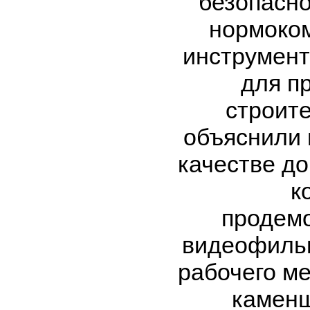
безопасно
нормоко
инструмент
для п
строите
объяснили 
качестве д
к
продем
видеофильм
рабочего ме
каменщ