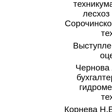
техникума
лесхоз
Сорочинско
те
Выступле
оц
Чернова 
бухгалте
гидроме
те
Корнева Н.В