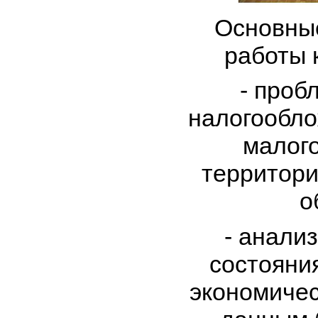
Основны
работы 
- проб
налогообло
малого
территори
о
- анали
состояни
экономичес