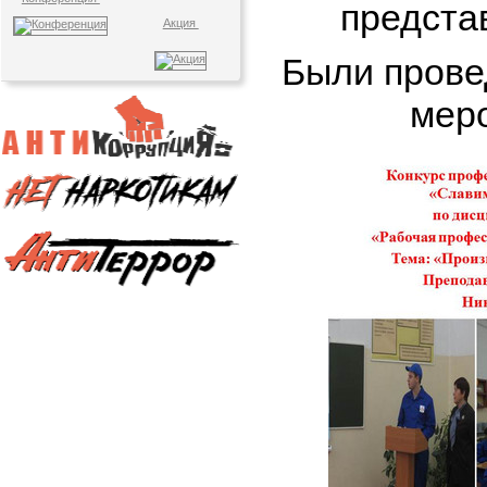
предста
Акция
Были пров
мер