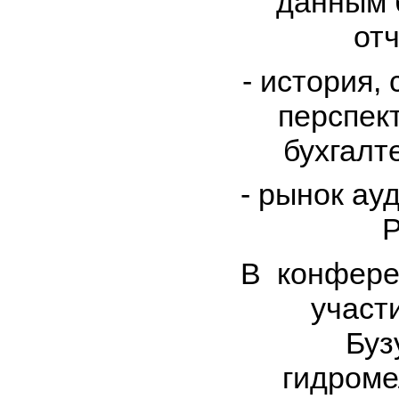
данным 
отч
- история,
перспек
бухгалт
- рынок ау
Р
В конфере
участ
Буз
гидроме