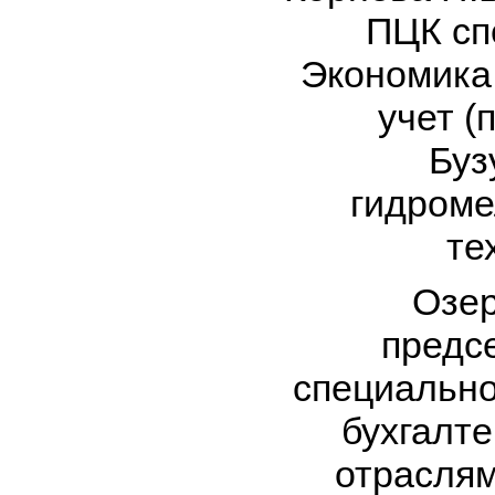
ПЦК сп
Экономика 
учет (
Буз
гидроме
те
Озерс
предс
специально
бухгалте
отраслям