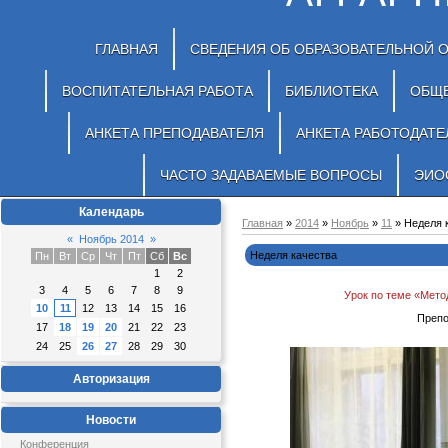
ГЛАВНАЯ
СВЕДЕНИЯ ОБ ОБРАЗОВАТЕЛЬНОЙ 
ВОСПИТАТЕЛЬНАЯ РАБОТА
БИБЛИОТЕКА
ОБЩ
АНКЕТА ПРЕПОДАВАТЕЛЯ
АНКЕТА РАБОТОДАТЕ
ЧАСТО ЗАДАВАЕМЫЕ ВОПРОСЫ
ЭИО
Календарь
Главная
»
2014
»
Ноябрь
»
11
» Неделя 
«
Ноябрь 2014
»
Неделя качества
Пн
Вт
Ср
Чт
Пт
Сб
Вс
1
2
3
4
5
6
7
8
9
Урок по теме «Мет
10
11
12
13
14
15
16
Препо
17
18
19
20
21
22
23
24
25
26
27
28
29
30
Авторизация
Новости
Конференция