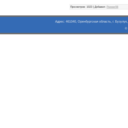
Просмотров
: 1023 |
Добавил
:
Pioneer56
Адрес: 461040, Оренбургская область, г. Бузулук, ул. Объезд
©