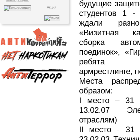
Конференция
будущие защитн
Акция
студентов 1 - 
ждали разно
«Визитная ка
сборка авто
поединок», «Ги
ребята с
армрестлинге, п
Места распре
образом:
I место – 31 
13.02.07 Эл
отраслям)
II место - 31 
23.02.03 Техни