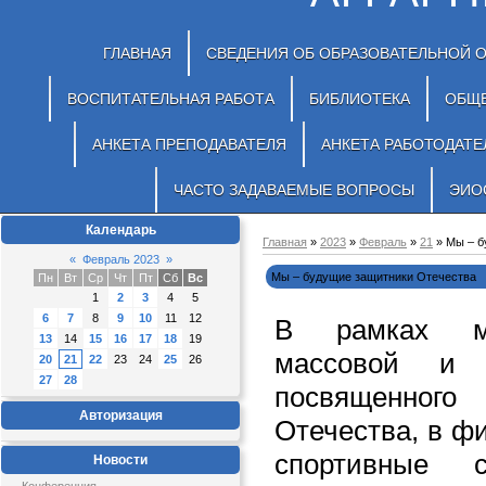
ГЛАВНАЯ
СВЕДЕНИЯ ОБ ОБРАЗОВАТЕЛЬНОЙ 
ВОСПИТАТЕЛЬНАЯ РАБОТА
БИБЛИОТЕКА
ОБЩ
АНКЕТА ПРЕПОДАВАТЕЛЯ
АНКЕТА РАБОТОДАТЕ
ЧАСТО ЗАДАВАЕМЫЕ ВОПРОСЫ
ЭИО
Календарь
Главная
»
2023
»
Февраль
»
21
» Мы – б
«
Февраль 2023
»
Мы – будущие защитники Отечества
Пн
Вт
Ср
Чт
Пт
Сб
Вс
1
2
3
4
5
6
7
8
9
10
11
12
В рамках ме
13
14
15
16
17
18
19
массовой и 
20
21
22
23
24
25
26
27
28
посвященно
Авторизация
Отечества, в ф
спортивные 
Новости