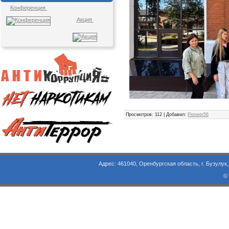
Конференция
Акция
Просмотров
: 112 |
Добавил
:
Pioneer56
Адрес: 461040, Оренбургская область, г. Бузулук, ул. Объезд
©