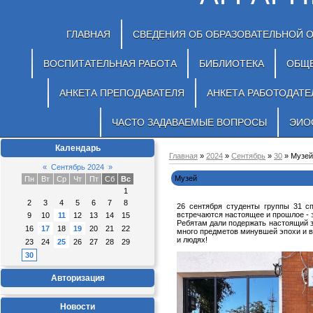
ГЛАВНАЯ
СВЕДЕНИЯ ОБ ОБРАЗОВАТЕЛЬНОЙ 
ВОСПИТАТЕЛЬНАЯ РАБОТА
БИБЛИОТЕКА
ОБЩ
АНКЕТА ПРЕПОДАВАТЕЛЯ
АНКЕТА РАБОТОДАТЕ
ЧАСТО ЗАДАВАЕМЫЕ ВОПРОСЫ
ЭИО
Календарь
Главная
»
2024
»
Сентябрь
»
30
» Музей
«
Сентябрь 2024
»
Музей
Пн
Вт
Ср
Чт
Пт
Сб
Вс
1
2
3
4
5
6
7
8
26 сентября студенты группы 31 с
встречаются настоящее и прошлое - 
9
10
11
12
13
14
15
Ребятам дали подержать настоящий з
16
17
18
19
20
21
22
много предметов минувшей эпохи и в
и людях!
23
24
25
26
27
28
29
30
Авторизация
Новости