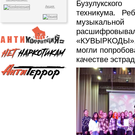
Бузулукского 
Акция
техникума. Ре
музыкаль
расшифровы
«КУВЫРКОДЫ». 
могли попробов
качестве эстрад