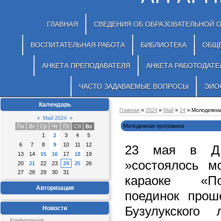
ГЛАВНАЯ
СВЕДЕНИЯ ОБ ОБРАЗОВАТЕЛЬНОЙ 
ВОСПИТАТЕЛЬНАЯ РАБОТА
БИБЛИОТЕКА
ОБЩ
АНКЕТА ПРЕПОДАВАТЕЛЯ
АНКЕТА РАБОТОДАТЕ
ЧАСТО ЗАДАВАЕМЫЕ ВОПРОСЫ
ЭИО
Календарь
Главная
»
2024
»
Май
»
24
» Молодежна
«
Май 2024
»
Молодежная программа
Пн
Вт
Ср
Чт
Пт
Сб
Вс
1
2
3
4
5
6
7
8
9
10
11
12
23 мая в ДК
13
14
15
16
17
18
19
»состоялось м
20
21
22
23
24
25
26
27
28
29
30
31
караоке «По
Авторизация
поединок прош
Бузулукского
Новости
Конференция