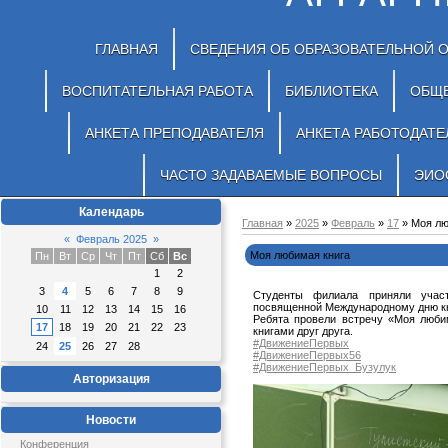
ГЛАВНАЯ
СВЕДЕНИЯ ОБ ОБРАЗОВАТЕЛЬНОЙ 
ВОСПИТАТЕЛЬНАЯ РАБОТА
БИБЛИОТЕКА
ОБЩ
АНКЕТА ПРЕПОДАВАТЕЛЯ
АНКЕТА РАБОТОДАТЕ
ЧАСТО ЗАДАВАЕМЫЕ ВОПРОСЫ
ЭИО
Календарь
Главная
»
2025
»
Февраль
»
17
» Моя лю
«
Февраль 2025
»
Моя любимая книга
Пн
Вт
Ср
Чт
Пт
Сб
Вс
1
2
3
4
5
6
7
8
9
Студенты филиала приняли участ
посвященной Международному дню кн
10
11
12
13
14
15
16
Ребята провели встречу «Моя люби
17
18
19
20
21
22
23
книгами друг друга.
#ДвижениеПервых
24
25
26
27
28
#ДвижениеПервых56
#ДвижениеПервых_Бузулук
Авторизация
Новости
Конференция