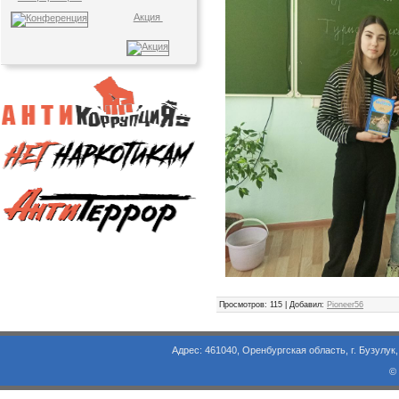
Акция
Просмотров
: 115 |
Добавил
:
Pioneer56
Адрес: 461040, Оренбургская область, г. Бузулук, ул. Объезд
©