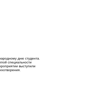
народному дню студента.
ппой специальности
мероприятии выступили
тихотворения.