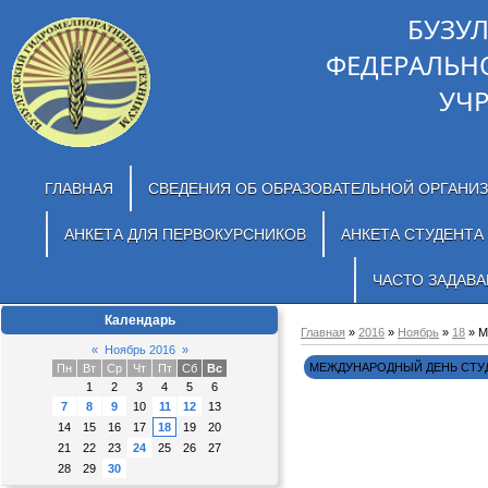
БУЗУ
ФЕДЕРАЛЬН
УЧ
ГЛАВНАЯ
СВЕДЕНИЯ ОБ ОБРАЗОВАТЕЛЬНОЙ ОРГАНИ
АНКЕТА ДЛЯ ПЕРВОКУРСНИКОВ
АНКЕТА СТУДЕНТА
ЧАСТО ЗАДАВ
Календарь
Главная
»
2016
»
Ноябрь
»
18
» 
«
Ноябрь 2016
»
МЕЖДУНАРОДНЫЙ ДЕНЬ СТУ
Пн
Вт
Ср
Чт
Пт
Сб
Вс
1
2
3
4
5
6
7
8
9
10
11
12
13
14
15
16
17
18
19
20
21
22
23
24
25
26
27
28
29
30