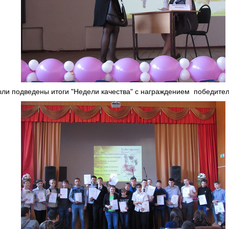
ыли подведены итоги "Недели качества" с награждением победите