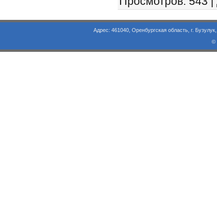
Просмотров
: 543 |
Адрес: 461040, Оренбургская область, г. Бузулук, ул. Объезд
©