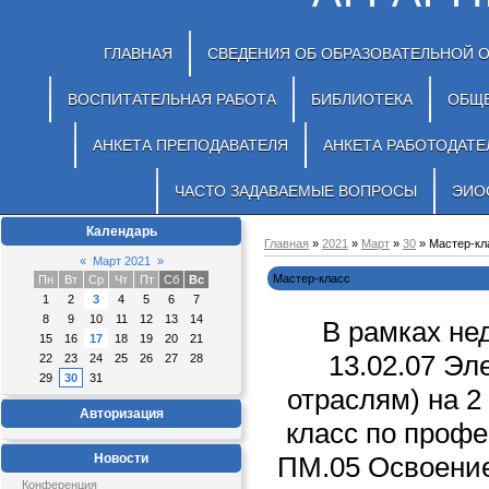
ГЛАВНАЯ
СВЕДЕНИЯ ОБ ОБРАЗОВАТЕЛЬНОЙ 
ВОСПИТАТЕЛЬНАЯ РАБОТА
БИБЛИОТЕКА
ОБЩ
АНКЕТА ПРЕПОДАВАТЕЛЯ
АНКЕТА РАБОТОДАТЕ
ЧАСТО ЗАДАВАЕМЫЕ ВОПРОСЫ
ЭИО
Календарь
Главная
»
2021
»
Март
»
30
» Мастер-кл
«
Март 2021
»
Мастер-класс
Пн
Вт
Ср
Чт
Пт
Сб
Вс
1
2
3
4
5
6
7
8
9
10
11
12
13
14
В рамках не
15
16
17
18
19
20
21
13.02.07 Эл
22
23
24
25
26
27
28
29
30
31
отраслям) на 2
Авторизация
класс по проф
Новости
ПМ.05 Освоение
Конференция