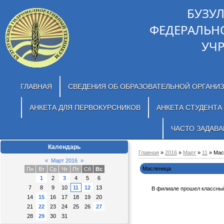
БУЗУ
ФЕДЕРАЛЬН
УЧ
ГЛАВНАЯ
СВЕДЕНИЯ ОБ ОБРАЗОВАТЕЛЬНОЙ ОРГАНИ
АНКЕТА ДЛЯ ПЕРВОКУРСНИКОВ
АНКЕТА СТУДЕНТА
ЧАСТО ЗАДАВ
Календарь
Главная
»
2016
»
Март
»
11
» Мас
«
Март 2016
»
Масленица
Пн
Вт
Ср
Чт
Пт
Сб
Вс
1
2
3
4
5
6
7
8
9
10
11
12
13
В филиале прошел классный
14
15
16
17
18
19
20
21
22
23
24
25
26
27
28
29
30
31