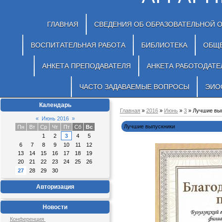
ГЛАВНАЯ
СВЕДЕНИЯ ОБ ОБРАЗОВАТЕЛЬНОЙ 
ВОСПИТАТЕЛЬНАЯ РАБОТА
БИБЛИОТЕКА
ОБЩ
АНКЕТА ПРЕПОДАВАТЕЛЯ
АНКЕТА РАБОТОДАТЕ
ЧАСТО ЗАДАВАЕМЫЕ ВОПРОСЫ
ЭИО
Календарь
Главная
»
2016
»
Июнь
»
3
» Лучшие вы
«
Июнь 2016
»
Лучшие выпускники
Пн
Вт
Ср
Чт
Пт
Сб
Вс
1
2
3
4
5
6
7
8
9
10
11
12
13
14
15
16
17
18
19
20
21
22
23
24
25
26
27
28
29
30
Авторизация
Новости
Конференция