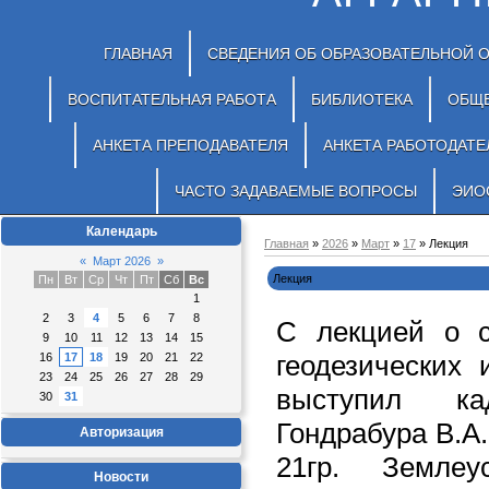
ГЛАВНАЯ
СВЕДЕНИЯ ОБ ОБРАЗОВАТЕЛЬНОЙ 
ВОСПИТАТЕЛЬНАЯ РАБОТА
БИБЛИОТЕКА
ОБЩ
АНКЕТА ПРЕПОДАВАТЕЛЯ
АНКЕТА РАБОТОДАТЕ
ЧАСТО ЗАДАВАЕМЫЕ ВОПРОСЫ
ЭИО
Календарь
Главная
»
2026
»
Март
»
17
» Лекция
«
Март 2026
»
Лекция
Пн
Вт
Ср
Чт
Пт
Сб
Вс
1
2
3
4
5
6
7
8
С лекцией о с
9
10
11
12
13
14
15
геодезических
16
17
18
19
20
21
22
23
24
25
26
27
28
29
выступил ка
30
31
Гондрабура В.А
Авторизация
21гр. Землеу
Новости