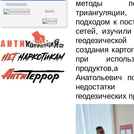
методы по
Конференция
триангуляции,
Акция
подходом к пос
сетей, изучили
геодезической 
создания карто
при использ
продуктов,
Анатольевич п
недостатк
геодезических п