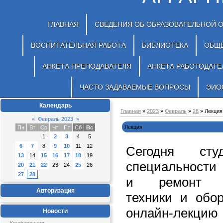
ГЛАВНАЯ
СВЕДЕНИЯ ОБ ОБРАЗОВАТЕЛЬНОЙ 
ВОСПИТАТЕЛЬНАЯ РАБОТА
БИБЛИОТЕКА
ОБЩ
АНКЕТА ПРЕПОДАВАТЕЛЯ
АНКЕТА РАБОТОДАТЕ
ЧАСТО ЗАДАВАЕМЫЕ ВОПРОСЫ
ЭИО
Календарь
Главная
»
2023
»
Февраль
»
28
» Лекция
«
Февраль 2023
»
Лекция
Пн
Вт
Ср
Чт
Пт
Сб
Вс
1
2
3
4
5
6
7
8
9
10
11
12
Сегодня ст
13
14
15
16
17
18
19
специальности 
20
21
22
23
24
25
26
27
28
и ремонт се
Авторизация
техники и обо
онлайн-лек
Новости