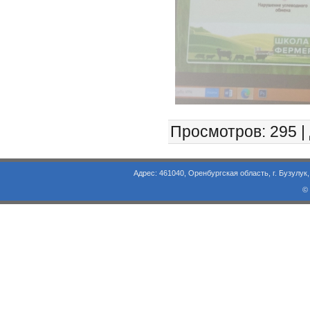
Просмотров
: 295 |
Адрес: 461040, Оренбургская область, г. Бузулук, ул. Объезд
©