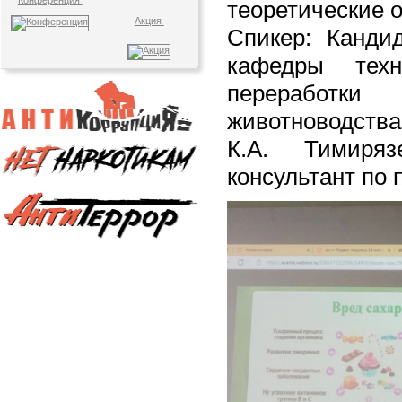
Конференция
теоретические 
Акция
Спикер: Кандид
кафедры тех
перерабо
животноводст
К.А. Тимиряз
консультант по 