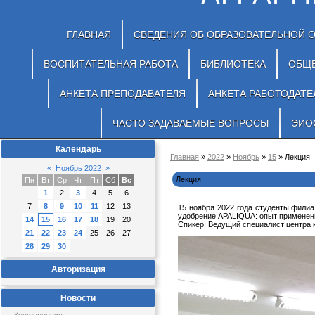
ГЛАВНАЯ
СВЕДЕНИЯ ОБ ОБРАЗОВАТЕЛЬНОЙ 
ВОСПИТАТЕЛЬНАЯ РАБОТА
БИБЛИОТЕКА
ОБЩ
АНКЕТА ПРЕПОДАВАТЕЛЯ
АНКЕТА РАБОТОДАТЕ
ЧАСТО ЗАДАВАЕМЫЕ ВОПРОСЫ
ЭИО
Календарь
Главная
»
2022
»
Ноябрь
»
15
» Лекция
«
Ноябрь 2022
»
Лекция
Пн
Вт
Ср
Чт
Пт
Сб
Вс
1
2
3
4
5
6
7
8
9
10
11
12
13
15 ноября 2022 года студенты фили
удобрение APALIQUA: опыт применен
14
15
16
17
18
19
20
Спикер: Ведущий специалист центра 
21
22
23
24
25
26
27
28
29
30
Авторизация
Новости