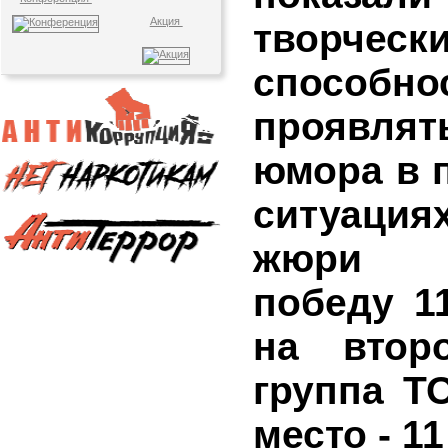
Акция
творческ
способн
проявля
юмора в 
ситуация
жюри 
победу 11
на втор
группа ТО
место - 11