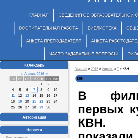
ГЛАВНАЯ
СВЕДЕНИЯ ОБ ОБРАЗОВАТЕЛЬНОЙ 
ВОСПИТАТЕЛЬНАЯ РАБОТА
БИБЛИОТЕКА
ОБЩ
АНКЕТА ПРЕПОДАВАТЕЛЯ
АНКЕТА РАБОТОДАТЕ
ЧАСТО ЗАДАВАЕМЫЕ ВОПРОСЫ
ЭИО
Календарь
Главная
»
2016
»
Апрель
»
7
» КВН
«
Апрель 2016
»
КВН
Пн
Вт
Ср
Чт
Пт
Сб
Вс
1
2
3
4
5
6
7
8
9
10
В фили
11
12
13
14
15
16
17
18
19
20
21
22
23
24
первых к
25
26
27
28
29
30
Авторизация
КВН. 
Новости
показ
Конференция