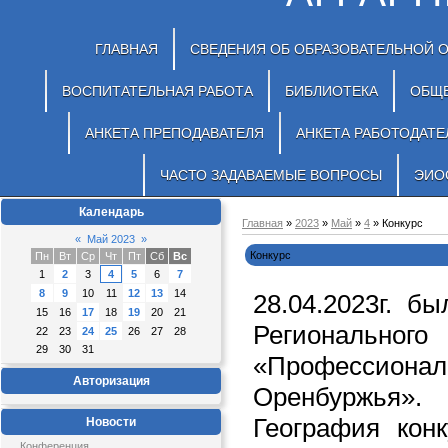
ГЛАВНАЯ
СВЕДЕНИЯ ОБ ОБРАЗОВАТЕЛЬНОЙ 
ВОСПИТАТЕЛЬНАЯ РАБОТА
БИБЛИОТЕКА
ОБЩ
АНКЕТА ПРЕПОДАВАТЕЛЯ
АНКЕТА РАБОТОДАТЕ
ЧАСТО ЗАДАВАЕМЫЕ ВОПРОСЫ
ЭИО
Календарь
Главная
»
2023
»
Май
»
4
» Конкурс
«
Май 2023
»
Конкурс
Пн
Вт
Ср
Чт
Пт
Сб
Вс
1
2
3
4
5
6
7
8
9
10
11
12
13
14
28.04.2023г. б
15
16
17
18
19
20
21
Регионального
22
23
24
25
26
27
28
29
30
31
«Професси
Авторизация
Оренбуржья».
География конк
Новости
Конференция