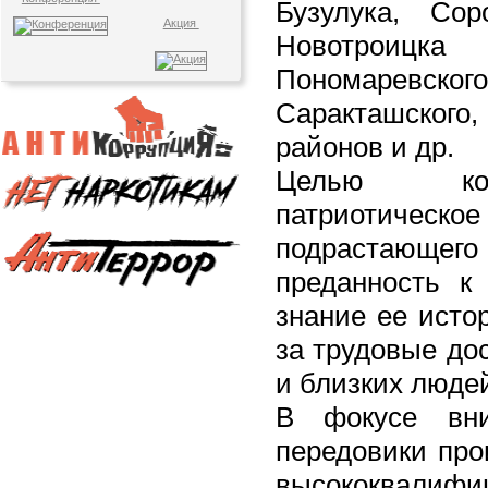
Бузулука, Соро
Акция
Новотроицка
Пономаревског
Саракташско
районов и др.
Целью кон
патриотиче
подрастающего
преданность к
знание ее истор
за трудовые до
и близких люде
В фокусе вни
передовики про
высококвалифи