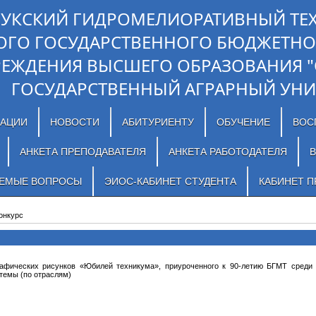
ЛУКСКИЙ ГИДРОМЕЛИОРАТИВНЫЙ ТЕ
ОГО ГОСУДАРСТВЕННОГО БЮДЖЕТНО
РЕЖДЕНИЯ ВЫСШЕГО ОБРАЗОВАНИЯ 
ГОСУДАРСТВЕННЫЙ АГРАРНЫЙ УНИ
ЗАЦИИ
НОВОСТИ
АБИТУРИЕНТУ
ОБУЧЕНИЕ
ВОС
АНКЕТА ПРЕПОДАВАТЕЛЯ
АНКЕТА РАБОТОДАТЕЛЯ
В
АЕМЫЕ ВОПРОСЫ
ЭИОС-КАБИНЕТ СТУДЕНТА
КАБИНЕТ П
онкурс
рафических рисунков «Юбилей техникума», приуроченного к 90-летию БГМТ среди 
темы (по отраслям)