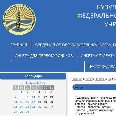
БУЗУ
ФЕДЕРАЛЬН
УЧ
ГЛАВНАЯ
СВЕДЕНИЯ ОБ ОБРАЗОВАТЕЛЬНОЙ ОРГАНИ
АНКЕТА ДЛЯ ПЕРВОКУРСНИКОВ
АНКЕТА СТУДЕНТА
ЧАСТО ЗАДАВ
Календарь
Главная
»
2022
»
Ноябрь
»
24
» К
«
Ноябрь 2022
»
Конкурс
Пн
Вт
Ср
Чт
Пт
Сб
Вс
1
2
3
4
5
6
7
8
9
10
11
12
13
Подведены итоги Конкурса г
09.02.04 Информационные сис
14
15
16
17
18
19
20
1 место - Комлев Никита
21
22
23
24
25
26
27
2 место - Кирьяков Евгений
3 место - Дикарев Александр
28
29
30
Поздравляем!!