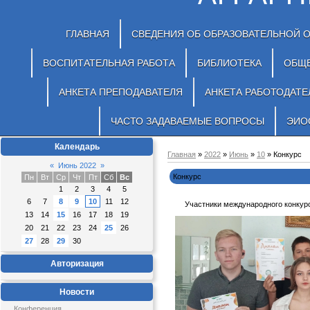
ГЛАВНАЯ
СВЕДЕНИЯ ОБ ОБРАЗОВАТЕЛЬНОЙ 
ВОСПИТАТЕЛЬНАЯ РАБОТА
БИБЛИОТЕКА
ОБЩ
АНКЕТА ПРЕПОДАВАТЕЛЯ
АНКЕТА РАБОТОДАТЕ
ЧАСТО ЗАДАВАЕМЫЕ ВОПРОСЫ
ЭИО
Календарь
Главная
»
2022
»
Июнь
»
10
» Конкурс
«
Июнь 2022
»
Конкурс
Пн
Вт
Ср
Чт
Пт
Сб
Вс
1
2
3
4
5
6
7
8
9
10
11
12
Участники международного конкурс
13
14
15
16
17
18
19
20
21
22
23
24
25
26
27
28
29
30
Авторизация
Новости
Конференция