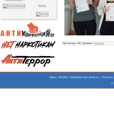
Акция
Просмотров
: 391 |
Добавил
:
Pioneer56
Адрес: 461040, Оренбургская область, г. Бузулук, ул. Объезд
©