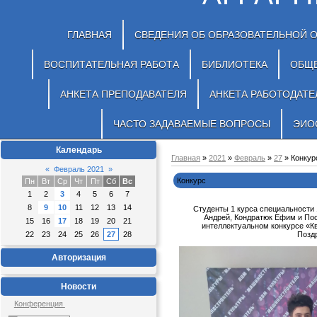
ГЛАВНАЯ
СВЕДЕНИЯ ОБ ОБРАЗОВАТЕЛЬНОЙ 
ВОСПИТАТЕЛЬНАЯ РАБОТА
БИБЛИОТЕКА
ОБЩ
АНКЕТА ПРЕПОДАВАТЕЛЯ
АНКЕТА РАБОТОДАТЕ
ЧАСТО ЗАДАВАЕМЫЕ ВОПРОСЫ
ЭИО
Календарь
Главная
»
2021
»
Февраль
»
27
» Конкур
«
Февраль 2021
»
Конкурс
Пн
Вт
Ср
Чт
Пт
Сб
Вс
1
2
3
4
5
6
7
8
9
10
11
12
13
14
Студенты 1 курса специальности 
Андрей, Кондратюк Ефим и Пос
15
16
17
18
19
20
21
интеллектуальном конкурсе «К
22
23
24
25
26
27
28
Позд
Авторизация
Новости
Конференция