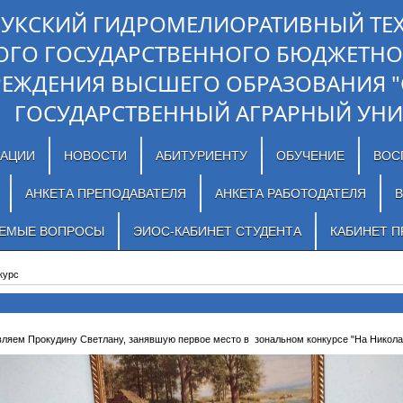
ЛУКСКИЙ ГИДРОМЕЛИОРАТИВНЫЙ ТЕ
ОГО ГОСУДАРСТВЕННОГО БЮДЖЕТНО
РЕЖДЕНИЯ ВЫСШЕГО ОБРАЗОВАНИЯ 
ГОСУДАРСТВЕННЫЙ АГРАРНЫЙ УНИ
ЗАЦИИ
НОВОСТИ
АБИТУРИЕНТУ
ОБУЧЕНИЕ
ВОС
АНКЕТА ПРЕПОДАВАТЕЛЯ
АНКЕТА РАБОТОДАТЕЛЯ
В
АЕМЫЕ ВОПРОСЫ
ЭИОС-КАБИНЕТ СТУДЕНТА
КАБИНЕТ П
курс
ляем Прокудину Светлану, занявшую первое место в зональном конкурсе "На Николае