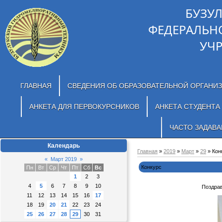
БУЗУ
ФЕДЕРАЛЬН
УЧ
ГЛАВНАЯ
СВЕДЕНИЯ ОБ ОБРАЗОВАТЕЛЬНОЙ ОРГАНИ
АНКЕТА ДЛЯ ПЕРВОКУРСНИКОВ
АНКЕТА СТУДЕНТА
ЧАСТО ЗАДАВ
Календарь
Главная
»
2019
»
Март
»
29
» Кон
«
Март 2019
»
Конкурс
Пн
Вт
Ср
Чт
Пт
Сб
Вс
1
2
3
4
5
6
7
8
9
10
Поздрав
11
12
13
14
15
16
17
18
19
20
21
22
23
24
25
26
27
28
29
30
31