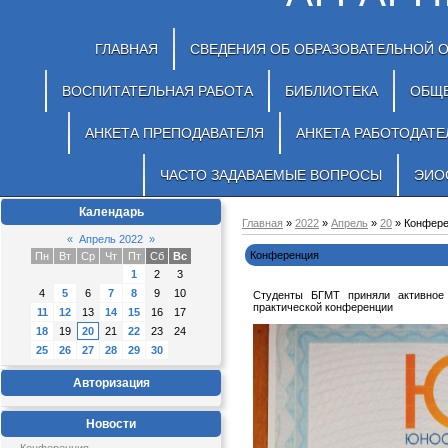
ГЛАВНАЯ
СВЕДЕНИЯ ОБ ОБРАЗОВАТЕЛЬНОЙ 
ВОСПИТАТЕЛЬНАЯ РАБОТА
БИБЛИОТЕКА
ОБЩ
АНКЕТА ПРЕПОДАВАТЕЛЯ
АНКЕТА РАБОТОДАТЕ
ЧАСТО ЗАДАВАЕМЫЕ ВОПРОСЫ
ЭИО
Календарь
Главная
»
2022
»
Апрель
»
20
» Конфер
«
Апрель 2022
»
Конференция
Пн
Вт
Ср
Чт
Пт
Сб
Вс
1
2
3
4
5
6
7
8
9
10
Студенты БГМТ приняли активное 
практической конференции
11
12
13
14
15
16
17
18
19
20
21
22
23
24
25
26
27
28
29
30
Авторизация
Новости