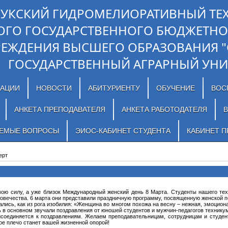
ЛУКСКИЙ ГИДРОМЕЛИОРАТИВНЫЙ ТЕ
ОГО ГОСУДАРСТВЕННОГО БЮДЖЕТНО
РЕЖДЕНИЯ ВЫСШЕГО ОБРАЗОВАНИЯ 
ГОСУДАРСТВЕННЫЙ АГРАРНЫЙ УНИ
ЗАЦИИ
НОВОСТИ
АБИТУРИЕНТУ
ОБУЧЕНИЕ
ВОС
АНКЕТА ПРЕПОДАВАТЕЛЯ
АНКЕТА РАБОТОДАТЕЛЯ
В
АЕМЫЕ ВОПРОСЫ
ЭИОС-КАБИНЕТ СТУДЕНТА
КАБИНЕТ П
ерт
вою силу, а уже близок Международный женский день 8 Марта. Студенты нашего те
овечества. 6 марта они представили праздничную программу, посвященную женской п
ались, как из рога изобилия: «Женщина во многом похожа на весну – нежная, эмоцио
нь в основном звучали поздравления от юношей студентов и мужчин-педагогов технику
соединяется к поздравлениям. Желаем преподавательницам, сотрудницам и студент
ое плечо станет вашей жизненной опорой!