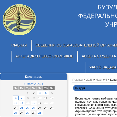
БУЗУ
ФЕДЕРАЛЬН
УЧ
ГЛАВНАЯ
СВЕДЕНИЯ ОБ ОБРАЗОВАТЕЛЬНОЙ ОРГАНИ
АНКЕТА ДЛЯ ПЕРВОКУРСНИКОВ
АНКЕТА СТУДЕНТА
ЧАСТО ЗАДАВ
Календарь
Главная
»
2023
»
Март
»
6
» Конц
«
Март 2023
»
Концерт
Пн
Вт
Ср
Чт
Пт
Сб
Вс
1
2
3
4
5
6
7
8
9
10
11
12
Весна еще только набирает с
нежную, хрупкую половину чел
13
14
15
16
17
18
19
Поздравления в этот день сып
20
21
22
23
24
25
26
красках». Со сцены в этот де
Администрация техникума при
27
28
29
30
31
улыбок. Пускай крепкое мужск