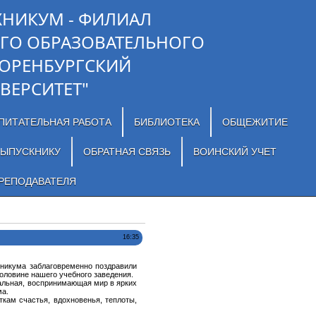
ХНИКУМ - ФИЛИАЛ
ГО ОБРАЗОВАТЕЛЬНОГО
"ОРЕНБУРГСКИЙ
ВЕРСИТЕТ"
ПИТАТЕЛЬНАЯ РАБОТА
БИБЛИОТЕКА
ОБЩЕЖИТИЕ
ЫПУСКНИКУ
ОБРАТНАЯ СВЯЗЬ
ВОИНСКИЙ УЧЕТ
РЕПОДАВАТЕЛЯ
16:35
хникума заблаговременно поздравили
оловине нашего учебного заведения.
нальная, воспринимающая мир в ярких
ма.
кам счастья, вдохновенья, теплоты,