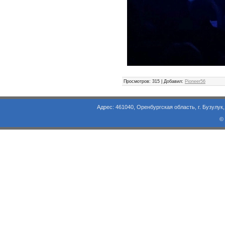
Просмотров
: 315 |
Добавил
:
Pioneer56
Адрес: 461040, Оренбургская область, г. Бузулук, ул. Объезд
©