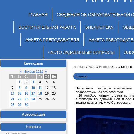
ГЛАВНАЯ
СВЕДЕНИЯ ОБ ОБРАЗОВАТЕЛЬНОЙ 
ВОСПИТАТЕЛЬНАЯ РАБОТА
БИБЛИОТЕКА
ОБЩ
АНКЕТА ПРЕПОДАВАТЕЛЯ
АНКЕТА РАБОТОДАТЕ
ЧАСТО ЗАДАВАЕМЫЕ ВОПРОСЫ
ЭИО
Календарь
Главная
»
2022
»
Ноябрь
»
17
» Концерт
«
Ноябрь 2022
»
Концерт
Пн
Вт
Ср
Чт
Пт
Сб
Вс
1
2
3
4
5
6
7
8
9
10
11
12
13
Посещение театра – прекрасное 
способствующее его развитию.
14
15
16
17
18
19
20
16 ноября, нашим студентам пре
21
22
23
24
25
26
27
«Ревизор» по одноименной пьесе Н
театра драмы им. А.Н. Островского.
28
29
30
Авторизация
Новости