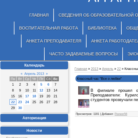
ГЛАВНАЯ
СВЕДЕНИЯ ОБ ОБРАЗОВАТЕЛЬНОЙ 
ВОСПИТАТЕЛЬНАЯ РАБОТА
БИБЛИОТЕКА
ОБЩ
АНКЕТА ПРЕПОДАВАТЕЛЯ
АНКЕТА РАБОТОДАТЕ
ЧАСТО ЗАДАВАЕМЫЕ ВОПРОСЫ
ЭИО
Календарь
Главная
»
2013
»
Апрель
»
22
» Классны
«
Апрель 2013
»
Классный час "Все о любви"
Пн
Вт
Ср
Чт
Пт
Сб
Вс
1
2
3
4
5
6
7
В филиале прошел о
8
9
10
11
12
13
14
Преподаватели: Кури
15
16
17
18
19
20
21
студентов прозвучали пе
22
23
24
25
26
27
28
29
30
Просмотров
: 1181 |
Добавил
:
Pioneer56
Авторизация
Новости