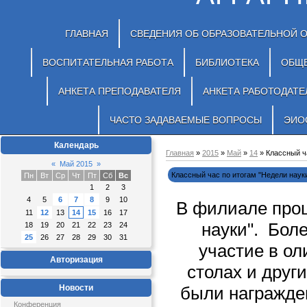
ГЛАВНАЯ
СВЕДЕНИЯ ОБ ОБРАЗОВАТЕЛЬНОЙ 
ВОСПИТАТЕЛЬНАЯ РАБОТА
БИБЛИОТЕКА
ОБЩ
АНКЕТА ПРЕПОДАВАТЕЛЯ
АНКЕТА РАБОТОДАТЕ
ЧАСТО ЗАДАВАЕМЫЕ ВОПРОСЫ
ЭИО
Календарь
Главная
»
2015
»
Май
»
14
» Классный ч
«
Май 2015
»
Классный час по итогам "Недели наук
Пн
Вт
Ср
Чт
Пт
Сб
Вс
1
2
3
4
5
6
7
8
9
10
В филиале прош
11
12
13
14
15
16
17
науки". Бол
18
19
20
21
22
23
24
25
26
27
28
29
30
31
участие в ол
Авторизация
столах и друг
Новости
были награжде
Конференция