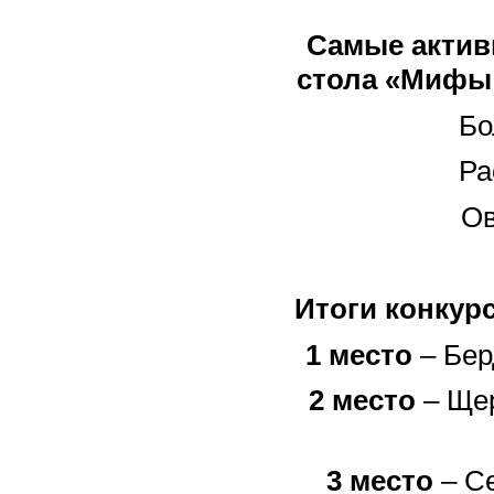
Самые актив
стола «Мифы
Бо
Ра
Ов
Итоги конкур
1 место
– Бер
2 место
– Щер
3 место
– Се