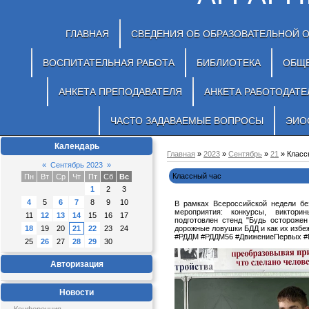
ГЛАВНАЯ
СВЕДЕНИЯ ОБ ОБРАЗОВАТЕЛЬНОЙ 
ВОСПИТАТЕЛЬНАЯ РАБОТА
БИБЛИОТЕКА
ОБЩ
АНКЕТА ПРЕПОДАВАТЕЛЯ
АНКЕТА РАБОТОДАТЕ
ЧАСТО ЗАДАВАЕМЫЕ ВОПРОСЫ
ЭИО
Календарь
Главная
»
2023
»
Сентябрь
»
21
» Класс
«
Сентябрь 2023
»
Классный час
Пн
Вт
Ср
Чт
Пт
Сб
Вс
1
2
3
4
5
6
7
8
9
10
В рамках Всероссийской недели бе
мероприятия: конкурсы, виктори
11
12
13
14
15
16
17
подготовлен стенд "Будь осторожен
18
19
20
21
22
23
24
дорожные ловушки БДД и как их избе
#РДДМ #РДДМ56 #ДвижениеПервых 
25
26
27
28
29
30
Авторизация
Новости