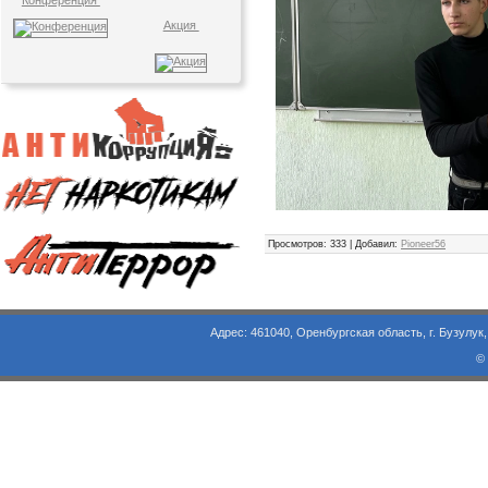
Конференция
Акция
Просмотров
: 333 |
Добавил
:
Pioneer56
Адрес: 461040, Оренбургская область, г. Бузулук, ул. Объезд
©