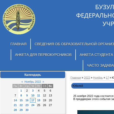
БУЗУ
ФЕДЕРАЛЬН
УЧ
ГЛАВНАЯ
СВЕДЕНИЯ ОБ ОБРАЗОВАТЕЛЬНОЙ ОРГАНИ
АНКЕТА ДЛЯ ПЕРВОКУРСНИКОВ
АНКЕТА СТУДЕНТА
ЧАСТО ЗАДАВ
Календарь
Главная
»
2022
»
Ноябрь
»
17
» Ю
«
Ноябрь 2022
»
Юбилей
Пн
Вт
Ср
Чт
Пт
Сб
Вс
1
2
3
4
5
6
7
8
9
10
11
12
13
25 ноября 2022 года состоитс
В преддверии этого события 
14
15
16
17
18
19
20
21
22
23
24
25
26
27
28
29
30