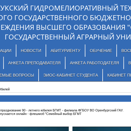
ЛУКСКИЙ ГИДРОМЕЛИОРАТИВНЫЙ ТЕ
ОГО ГОСУДАРСТВЕННОГО БЮДЖЕТНО
РЕЖДЕНИЯ ВЫСШЕГО ОБРАЗОВАНИЯ 
ГОСУДАРСТВЕННЫЙ АГРАРНЫЙ УНИ
ЗАЦИИ
НОВОСТИ
АБИТУРИЕНТУ
ОБУЧЕНИЕ
ВОС
АНКЕТА ПРЕПОДАВАТЕЛЯ
АНКЕТА РАБОТОДАТЕЛЯ
В
АЕМЫЕ ВОПРОСЫ
ЭИОС-КАБИНЕТ СТУДЕНТА
КАБИНЕТ П
билей
я празднование 90 - летнего юбилея БГМТ - филиала ФГБОУ ВО Оренбургский ГАУ.
запускается онлайн - флешмоб "Семейный выбор БГМТ