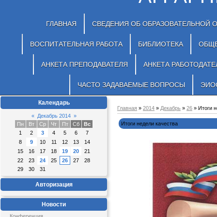
ГЛАВНАЯ
СВЕДЕНИЯ ОБ ОБРАЗОВАТЕЛЬНОЙ 
ВОСПИТАТЕЛЬНАЯ РАБОТА
БИБЛИОТЕКА
ОБЩ
АНКЕТА ПРЕПОДАВАТЕЛЯ
АНКЕТА РАБОТОДАТЕ
ЧАСТО ЗАДАВАЕМЫЕ ВОПРОСЫ
ЭИО
Календарь
Главная
»
2014
»
Декабрь
»
26
» Итоги н
«
Декабрь 2014
»
Итоги недели качества
Пн
Вт
Ср
Чт
Пт
Сб
Вс
1
2
3
4
5
6
7
8
9
10
11
12
13
14
15
16
17
18
19
20
21
22
23
24
25
26
27
28
29
30
31
Авторизация
Новости
Конференция