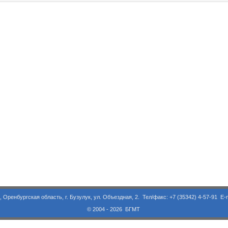
асть, г. Бузулук, ул. Объездная, 2. Тел/факс: +7 (35342) 4-57-91 E-m
© 2004 - 2026 БГМТ