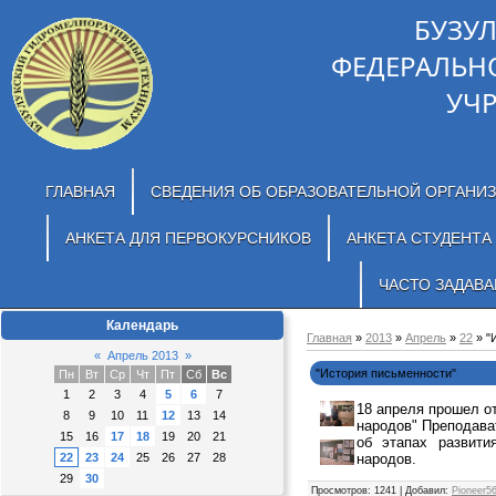
БУЗУ
ФЕДЕРАЛЬН
УЧ
ГЛАВНАЯ
СВЕДЕНИЯ ОБ ОБРАЗОВАТЕЛЬНОЙ ОРГАНИ
АНКЕТА ДЛЯ ПЕРВОКУРСНИКОВ
АНКЕТА СТУДЕНТА
ЧАСТО ЗАДАВ
Календарь
Главная
»
2013
»
Апрель
»
22
» "
«
Апрель 2013
»
"История письменности"
Пн
Вт
Ср
Чт
Пт
Сб
Вс
1
2
3
4
5
6
7
18 апреля прошел от
8
9
10
11
12
13
14
народов" Преподава
15
16
17
18
19
20
21
об этапах развити
народов.
22
23
24
25
26
27
28
29
30
Просмотров
: 1241 |
Добавил
:
Pioneer5