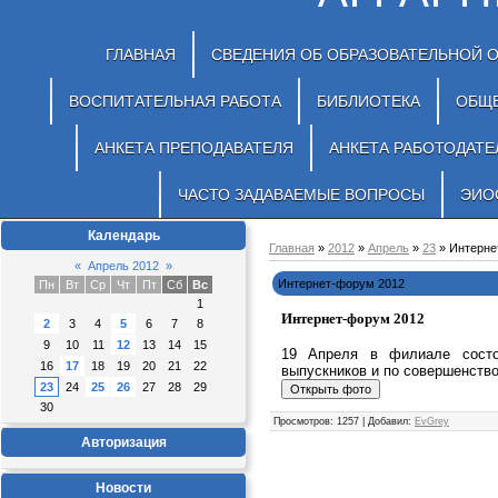
ГЛАВНАЯ
СВЕДЕНИЯ ОБ ОБРАЗОВАТЕЛЬНОЙ 
ВОСПИТАТЕЛЬНАЯ РАБОТА
БИБЛИОТЕКА
ОБЩ
АНКЕТА ПРЕПОДАВАТЕЛЯ
АНКЕТА РАБОТОДАТЕ
ЧАСТО ЗАДАВАЕМЫЕ ВОПРОСЫ
ЭИО
Календарь
Главная
»
2012
»
Апрель
»
23
» Интерне
«
Апрель 2012
»
Интернет-форум 2012
Пн
Вт
Ср
Чт
Пт
Сб
Вс
1
Интернет-форум 2012
2
3
4
5
6
7
8
9
10
11
12
13
14
15
19 Апреля в филиале состо
16
17
18
19
20
21
22
выпускников и по совершенств
23
24
25
26
27
28
29
30
Просмотров
: 1257 |
Добавил
:
EvGrey
Авторизация
Новости