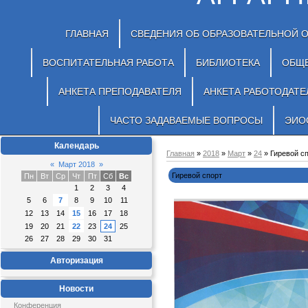
ГЛАВНАЯ
СВЕДЕНИЯ ОБ ОБРАЗОВАТЕЛЬНОЙ 
ВОСПИТАТЕЛЬНАЯ РАБОТА
БИБЛИОТЕКА
ОБЩ
АНКЕТА ПРЕПОДАВАТЕЛЯ
АНКЕТА РАБОТОДАТЕ
ЧАСТО ЗАДАВАЕМЫЕ ВОПРОСЫ
ЭИО
Календарь
Главная
»
2018
»
Март
»
24
» Гиревой с
«
Март 2018
»
Гиревой спорт
Пн
Вт
Ср
Чт
Пт
Сб
Вс
1
2
3
4
5
6
7
8
9
10
11
12
13
14
15
16
17
18
19
20
21
22
23
24
25
26
27
28
29
30
31
Авторизация
Новости
Конференция