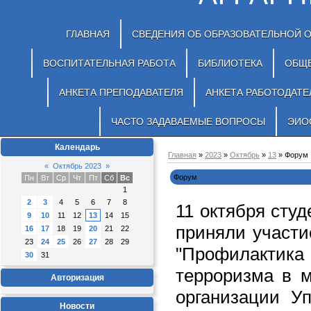
ГЛАВНАЯ
СВЕДЕНИЯ ОБ ОБРАЗОВАТЕЛЬНОЙ 
ВОСПИТАТЕЛЬНАЯ РАБОТА
БИБЛИОТЕКА
ОБЩ
АНКЕТА ПРЕПОДАВАТЕЛЯ
АНКЕТА РАБОТОДАТЕ
ЧАСТО ЗАДАВАЕМЫЕ ВОПРОСЫ
ЭИО
Календарь
Главная
»
2023
»
Октябрь
»
13
» Форум
«
Октябрь 2023
»
Форум
Пн
Вт
Ср
Чт
Пт
Сб
Вс
1
2
3
4
5
6
7
8
11 октября сту
9
10
11
12
13
14
15
приняли участи
16
17
18
19
20
21
22
23
24
25
26
27
28
29
"Профилакти
30
31
терроризма в м
Авторизация
организации У
Новости