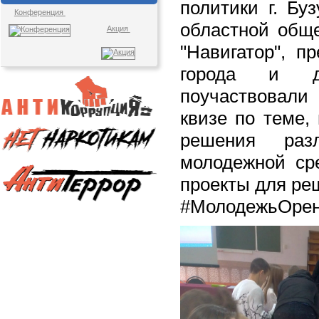
политики г. Бу
Конференция
областной обще
Акция
"Навигатор", п
города и ду
поучаствовал
квизе по теме,
решения раз
молодежной сре
проекты для ре
#МолодежьОрен