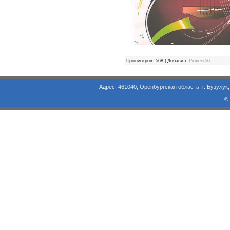
Просмотров
: 568 |
Добавил
:
Pioneer56
Адрес: 461040, Оренбургская область, г. Бузулук, ул. Объезд
©