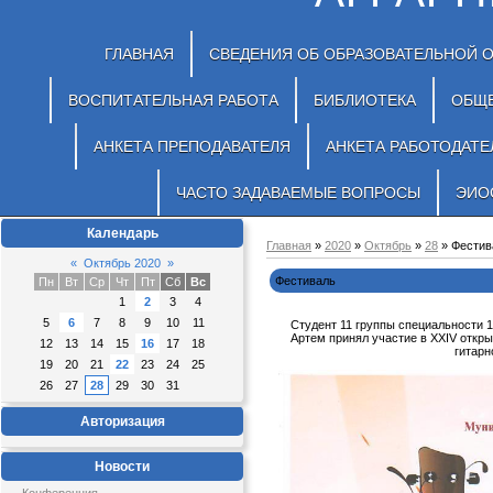
ГЛАВНАЯ
СВЕДЕНИЯ ОБ ОБРАЗОВАТЕЛЬНОЙ 
ВОСПИТАТЕЛЬНАЯ РАБОТА
БИБЛИОТЕКА
ОБЩ
АНКЕТА ПРЕПОДАВАТЕЛЯ
АНКЕТА РАБОТОДАТЕ
ЧАСТО ЗАДАВАЕМЫЕ ВОПРОСЫ
ЭИО
Календарь
Главная
»
2020
»
Октябрь
»
28
» Фестив
«
Октябрь 2020
»
Фестиваль
Пн
Вт
Ср
Чт
Пт
Сб
Вс
1
2
3
4
5
6
7
8
9
10
11
Студент 11 группы специальности 1
Артем принял участие в XXIV откр
12
13
14
15
16
17
18
гитарн
19
20
21
22
23
24
25
26
27
28
29
30
31
Авторизация
Новости