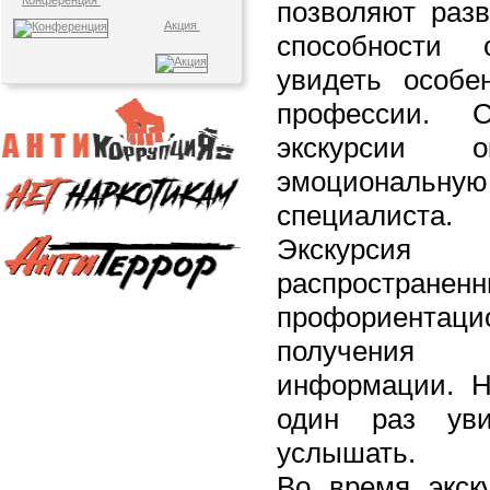
Конференция
позволяют разв
Акция
способности 
увидеть особе
профессии. С
экскурсии
эмоциональн
специалиста.
Экскурс
распрост
профориента
получения п
информации. Н
один раз ув
услышать.
Во время экск