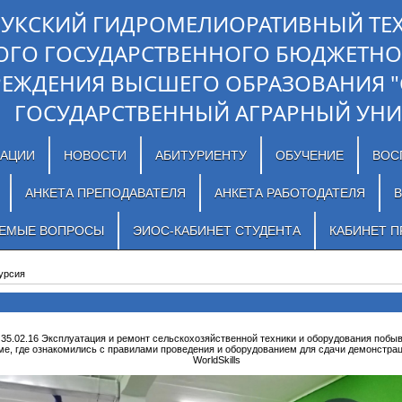
ЛУКСКИЙ ГИДРОМЕЛИОРАТИВНЫЙ ТЕ
ОГО ГОСУДАРСТВЕННОГО БЮДЖЕТНО
РЕЖДЕНИЯ ВЫСШЕГО ОБРАЗОВАНИЯ 
ГОСУДАРСТВЕННЫЙ АГРАРНЫЙ УНИ
ЗАЦИИ
НОВОСТИ
АБИТУРИЕНТУ
ОБУЧЕНИЕ
ВОС
АНКЕТА ПРЕПОДАВАТЕЛЯ
АНКЕТА РАБОТОДАТЕЛЯ
В
АЕМЫЕ ВОПРОСЫ
ЭИОС-КАБИНЕТ СТУДЕНТА
КАБИНЕТ П
урсия
35.02.16 Эксплуатация и ремонт сельскохозяйственной техники и оборудования побы
ме, где ознакомились с правилами проведения и оборудованием для сдачи демонстрац
WorldSkills