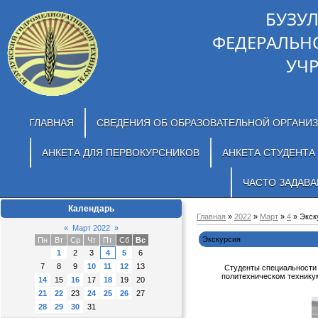
БУЗУ
ФЕДЕРАЛЬН
УЧ
ГЛАВНАЯ
СВЕДЕНИЯ ОБ ОБРАЗОВАТЕЛЬНОЙ ОРГАНИ
АНКЕТА ДЛЯ ПЕРВОКУРСНИКОВ
АНКЕТА СТУДЕНТА
ЧАСТО ЗАДАВ
Календарь
Главная
»
2022
»
Март
»
4
» Экск
«
Март 2022
»
Экскурсия
Пн
Вт
Ср
Чт
Пт
Сб
Вс
1
2
3
4
5
6
7
8
9
10
11
12
13
Студенты специальности 
политехническом технику
14
15
16
17
18
19
20
21
22
23
24
25
26
27
28
29
30
31