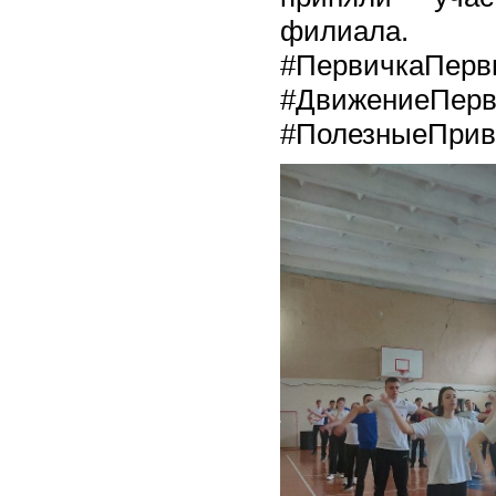
филиала.
#ПервичкаПерв
#ДвижениеПер
#ПолезныеПри