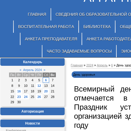
ГЛАВНАЯ
СВЕДЕНИЯ ОБ ОБРАЗОВАТЕЛЬНОЙ 
ВОСПИТАТЕЛЬНАЯ РАБОТА
БИБЛИОТЕКА
ОБЩ
АНКЕТА ПРЕПОДАВАТЕЛЯ
АНКЕТА РАБОТОДАТЕ
ЧАСТО ЗАДАВАЕМЫЕ ВОПРОСЫ
ЭИО
Календарь
Главная
»
2024
»
Апрель
»
6
» День здо
«
Апрель 2024
»
День здоровья
Пн
Вт
Ср
Чт
Пт
Сб
Вс
1
2
3
4
5
6
7
8
9
10
11
12
13
14
Всемирный ден
15
16
17
18
19
20
21
отмечается 
22
23
24
25
26
27
28
29
30
Праздник ус
Авторизация
организацией з
году
Новости
Конференция