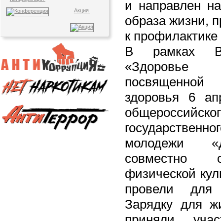
и направлен на
Акция
образа жизни, 
к профилактике
В рамках Вс
«Здоровье
посвященно
здоровья 6 а
общероссийс
государственн
молодежи «
совместно с
физической кул
провели для
Зарядку для жи
приняли уча