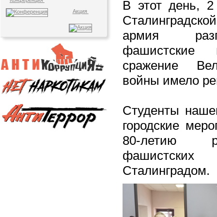
Конференция
В этот день, 2
Акция
Сталинградск
армия разг
фашистские 
сражение Вел
войны имело р
Студенты нашег
городские меро
80-летию р
фашистских
Сталинградом.