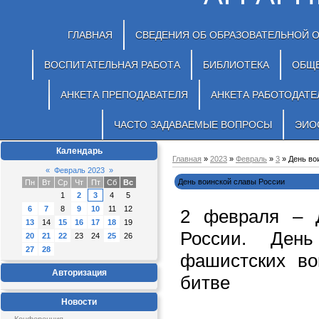
ГЛАВНАЯ
СВЕДЕНИЯ ОБ ОБРАЗОВАТЕЛЬНОЙ 
ВОСПИТАТЕЛЬНАЯ РАБОТА
БИБЛИОТЕКА
ОБЩ
АНКЕТА ПРЕПОДАВАТЕЛЯ
АНКЕТА РАБОТОДАТЕ
ЧАСТО ЗАДАВАЕМЫЕ ВОПРОСЫ
ЭИО
Календарь
Главная
»
2023
»
Февраль
»
3
» День во
«
Февраль 2023
»
День воинской славы России
Пн
Вт
Ср
Чт
Пт
Сб
Вс
1
2
3
4
5
6
7
8
9
10
11
12
2 февраля – 
13
14
15
16
17
18
19
России. День
20
21
22
23
24
25
26
27
28
фашистских во
Авторизация
битве
Новости